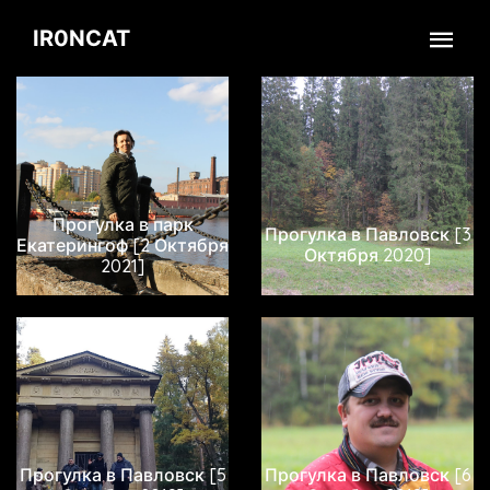
IR0NCAT
Прогулка в парк
Прогулка в Павловск [3
Екатерингоф [2 Октября
Октября 2020]
2021]
Прогулка в Павловск [5
Прогулка в Павловск [6