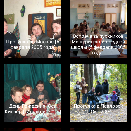
Встреча выпускников
Прогулка по Москве [6
Мещеринской средней
февраля 2005 года]
школы [5 февраля 2005
года]
День Рождения Юси
Прогулка в Павловск
Киннер [17 ноября 2004]
[16 Окт 2004]