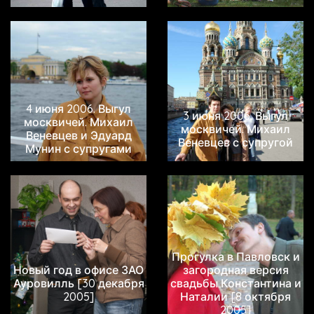
4 июня 2006. Выгул
3 июня 2006. Выгул
москвичей. Михаил
москвичей. Михаил
Веневцев и Эдуард
Веневцев с супругой
Мунин с супругами
Прогулка в Павловск и
Новый год в офисе ЗАО
загородная версия
Ауровилль [30 декабря
свадьбы Константина и
2005]
Наталии [8 октября
2005]