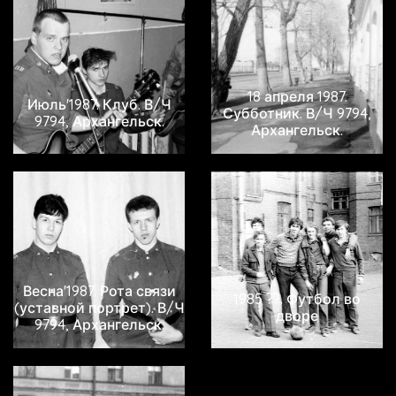
18 апреля 1987.
Июль'1987. Клуб. В/Ч
Субботник. В/Ч 9794,
9794, Архангельск.
Архангельск.
Весна'1987. Рота связи
1985 ??. Футбол во
(уставной портрет). В/Ч
дворе
9794, Архангельск.