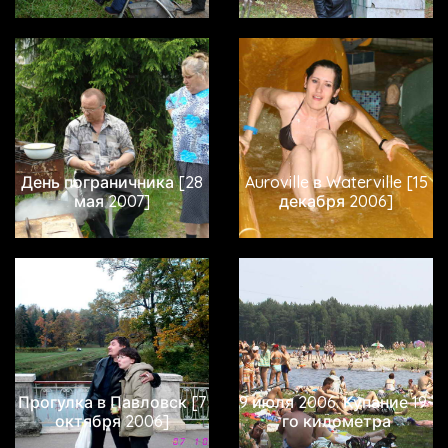
День пограничника [28
Auroville в Waterville [15
мая 2007]
декабря 2006]
Прогулка в Павловск [7
9 июля 2006. Купание 19-
октября 2006]
го километра