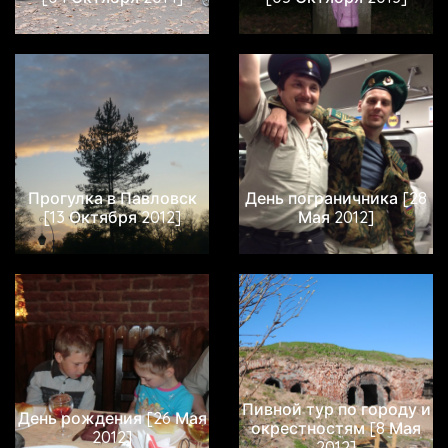
Прогулка в Павловск
День пограничника [28
[13 Октября 2012]
Мая 2012]
Пивной тур по городу и
День рождения [26 Мая
окрестностям [8 Мая
2012]
2012]