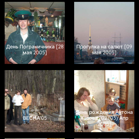
День Пограничника [28
Прогулка на салют [09
мая 2005]
мая 2005]
День рождения Антона
ВЕСНА'05
Хазова [02 (03) Апр
2005]