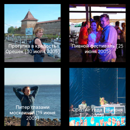
Прогулка в крепость
Пивной фестиваль [25
Орешек [30 июля 2005]
июня 2005]
Питер глазами
Open Air года [18 июня
москвичей [19 июня
2005]
2005]