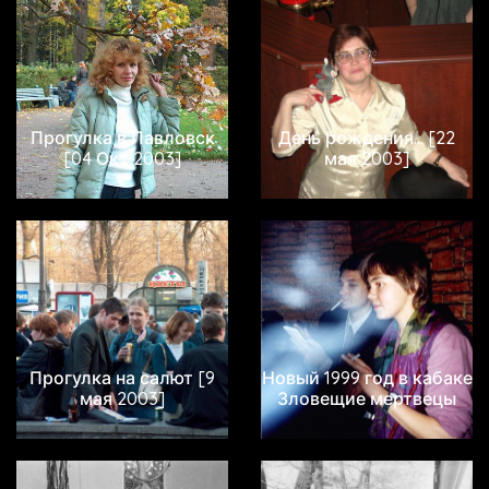
Прогулка в Павловск
День рождения... [22
[04 Окт 2003]
мая 2003]
Прогулка на салют [9
Новый 1999 год в кабаке
мая 2003]
Зловещие мертвецы