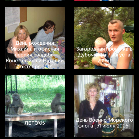
День рождения
Михаила и офисная
Загородная прогулка в
версия свадьбы
Дубочки [5-7 августа
Константина и Наталии
2005]
[7 октября 2005]
День Военно-Морского
ЛЕТО'05
флота [31 июля 2005]