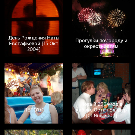
День Рождения Наты
Прогулки по городу и
Евстафьевой [15 Окт
окрестностям
2004]
Новый 2004 год в
ЛЕТО'04
кабаке Остап Бендер
[01 Янв 2004]